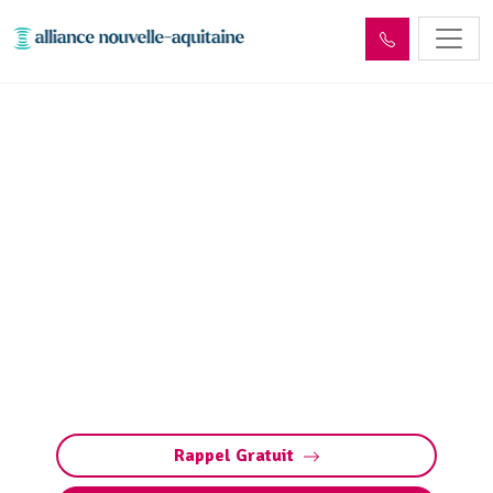
Entretien décanteur,
débourbeur, déshuileur et
séparateur
d’hydrocarbures
Entretien des débourbeurs (décanteurs) et
séparateurs d’hydrocarbures à Nadaillac
(déshuileurs) : nettoyage, pompage et
maintenance. Contactez-nous pour un devis.
Rappel Gratuit