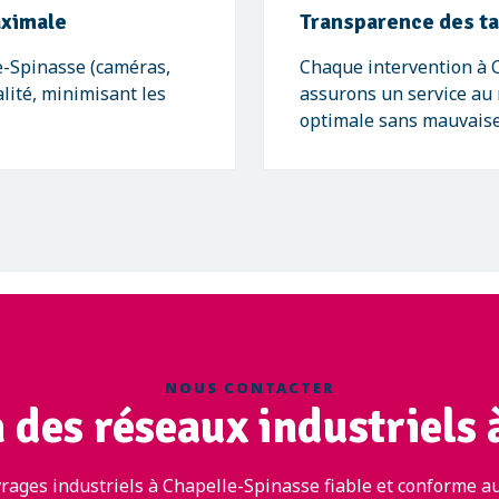
aximale
Transparence des tar
-Spinasse (caméras,
Chaque intervention à C
lité, minimisant les
assurons un service au 
optimale sans mauvaise
NOUS CONTACTER
 des réseaux industriels
rages industriels à Chapelle-Spinasse fiable et conforme au