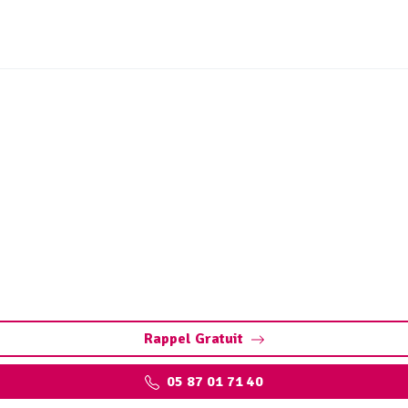
 ouvrages sites industri
(19300)
Chapelle-Spinasse : assurez la performance de vos installat
environnementales.
Rappel Gratuit
05 87 01 71 40