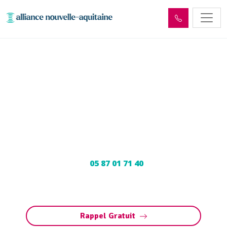
Enlèvement cuve à fioul
Pechs-de-l'Espérance
(24370) : Neutralisation,
dégazage, découpage
Neutralisation, dégazage, découpage de cuve à
fioul à Pechs-de-l'Espérance : Contactez nos
experts au
05 87 01 71 40
pour une
intervention sécurisée et conforme aux
normes.
Rappel Gratuit