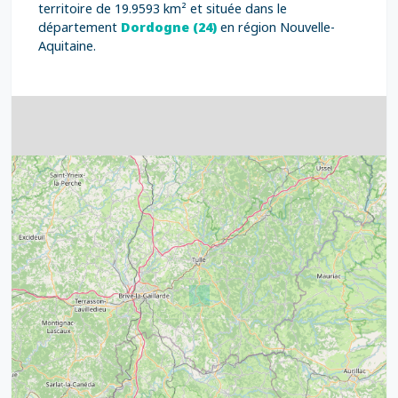
territoire de 19.9593 km² et située dans le
département
Dordogne (24)
en région Nouvelle-
Aquitaine.
4
32
39
43
15
52
68
21
14