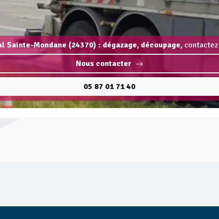
ul Sainte-Mondane (24370) : dégazage, découpage,
contactez 
Nous contacter
05 87 01 71 40