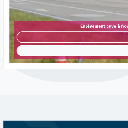
Enlèvement cuve à fio