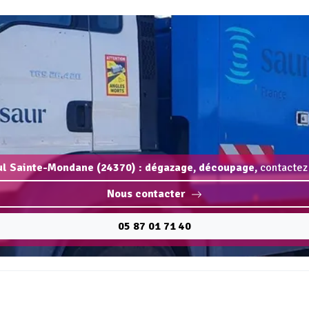
ul Sainte-Mondane (24370) : dégazage, découpage,
contactez 
Nous contacter
05 87 01 71 40