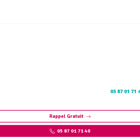
ioul Sainte-Mondane (2437
dégazage, découpage
ul à Sainte-Mondane : Contactez nos experts au
05 87 01 71 
normes.
Rappel Gratuit
05 87 01 71 40