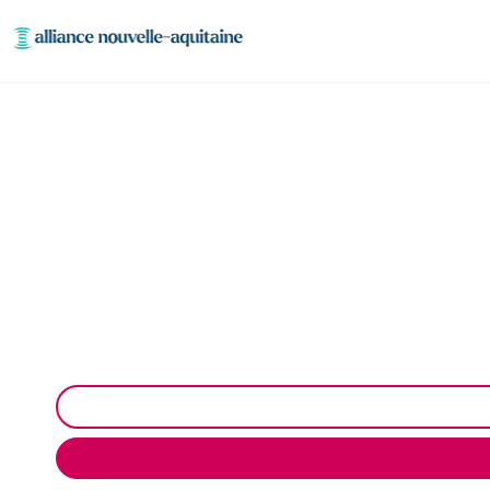
Enlèvement cuve à f
Neutralisation, dégazage, découpage de cuve à fio