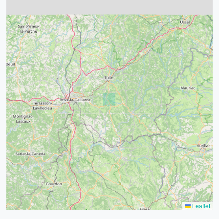
4
32
39
43
15
52
68
21
14
Leaflet