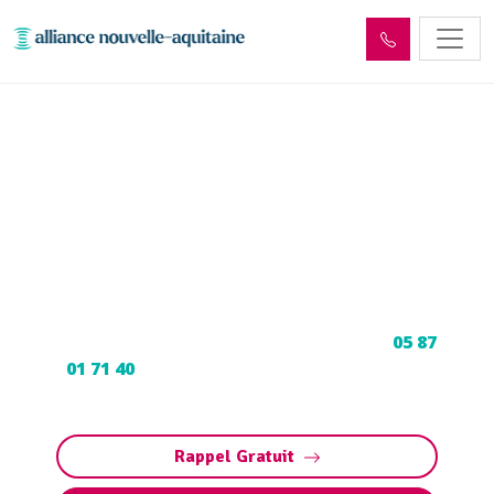
Enlèvement cuve à fioul
Paulin (24590) :
Neutralisation, dégazage,
découpage
Neutralisation, dégazage, découpage de cuve à
fioul à Paulin : Contactez nos experts au
05 87
01 71 40
pour une intervention sécurisée et
conforme aux normes.
Rappel Gratuit