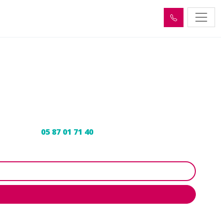
âtres (24120)
r expert au
05 87 01 71 40
pour programmer votre