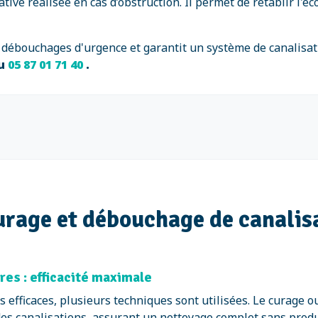
tive réalisée en cas d’obstruction. Il permet de rétablir l'
e débouchages d'urgence et garantit un système de canalisat
au
05 87 01 71 40
.
urage et débouchage de canalisa
es : efficacité maximale
 efficaces, plusieurs techniques sont utilisées. Le curage
 des canalisations, assurant un nettoyage complet sans prod