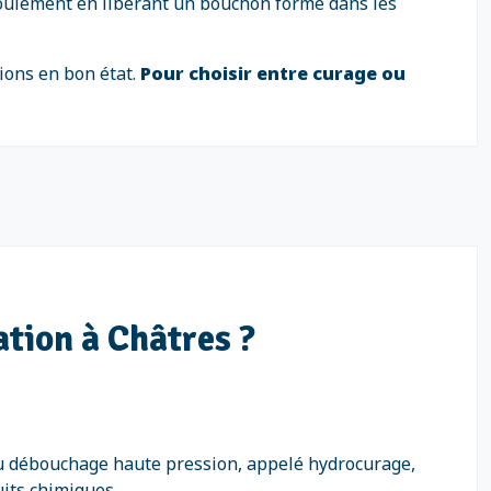
écoulement en libérant un bouchon formé dans les
ions en bon état.
Pour choisir entre curage ou
tion à Châtres ?
 ou débouchage haute pression, appelé hydrocurage,
uits chimiques.