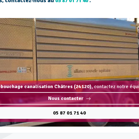
es, contactez-nous au
05 87 01 71 40
.
ébouchage canalisation Châtres (24120),
contactez notre équi
Nous contacter
05 87 01 71 40