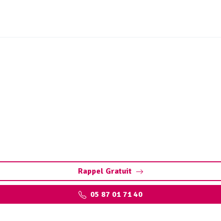
bouchage canalisation Ch
 : Dégorgement par hydrocurage. Contactez votre déboucheu
intervention.
Rappel Gratuit
05 87 01 71 40