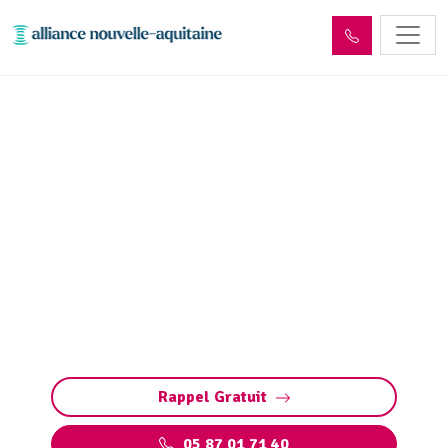
Dépollution réseaux et
ouvrages hydrocarbures
ADR Châtres (24120)
Dépollution des réseaux et ouvrages
hydrocarbures à Châtres : éliminez les
polluants et protégez l’environnement en
toute conformité avec les normes ADR.
Rappel Gratuit
05 87 01 71 40