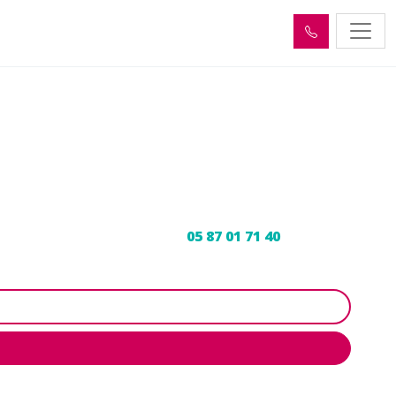
hel-Loubéjou (46130)
 votre déboucheur expert au
05 87 01 71 40
pour