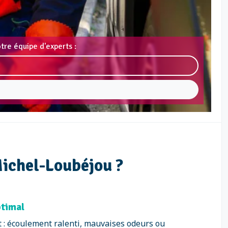
tre équipe d'experts :
Michel-Loubéjou ?
ptimal
t : écoulement ralenti, mauvaises odeurs ou