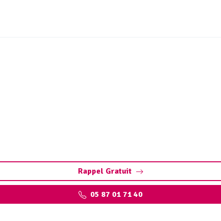
e canalisation Saint-Mic
-Michel-Loubéjou : Dégorgement par hydrocurage. Contactez
programmer votre intervention.
Rappel Gratuit
05 87 01 71 40