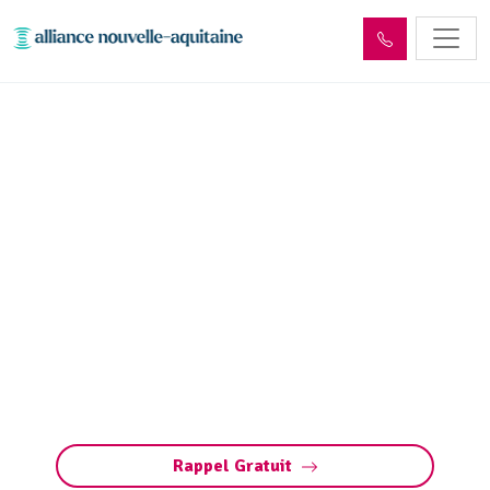
Entretien réseaux et
ouvrages sites industriels
Saint-Michel-Loubéjou
(46130)
Entretien des réseaux et ouvrages industriels
à Saint-Michel-Loubéjou : assurez la
performance de vos installations, prévenez les
pannes et respectez les normes
environnementales.
Rappel Gratuit