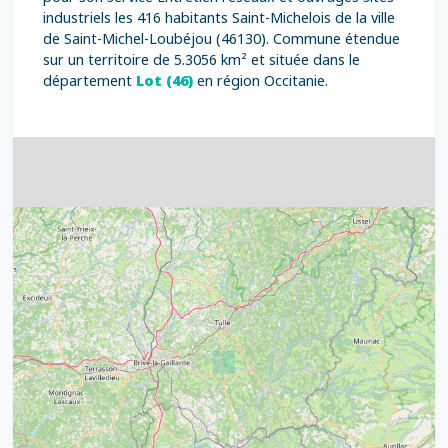
industriels les 416 habitants Saint-Michelois de la ville
de Saint-Michel-Loubéjou (46130). Commune étendue
sur un territoire de 5.3056 km² et située dans le
département
Lot (46)
en région Occitanie.
4
32
39
43
15
52
68
21
14