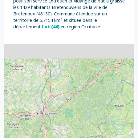
pour son service Entretien et vidange de bac à graisse
les 1429 habitants Bretenouviens de la ville de
Bretenoux (46130). Commune étendue sur un
territoire de 5.7154 km² et située dans le
département
Lot (46)
en région Occitanie.
4
32
39
43
15
52
68
21
14