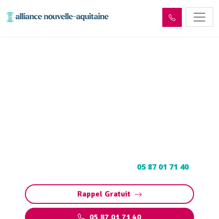
Entretien et vidange de bac
à graisse Bretenoux
(46130)
Entretien et vidange bac à graisse à Bretenoux
: Pompage et nettoyage de bac pour
restaurants, collectivités, particuliers.
Contactez votre vidangeur au
05 87 01 71 40
.
Rappel Gratuit
05 87 01 71 40