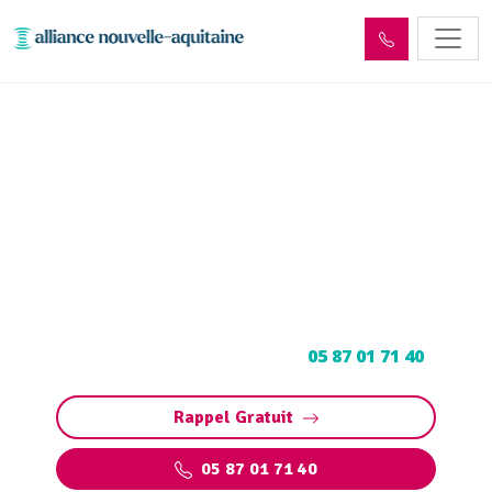
Entretien et vidange de bac
à graisse Girac (46130)
Entretien et vidange bac à graisse à Girac :
Pompage et nettoyage de bac pour
restaurants, collectivités, particuliers.
Contactez votre vidangeur au
05 87 01 71 40
.
Rappel Gratuit
05 87 01 71 40