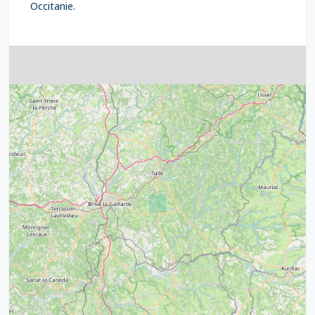
Occitanie.
4
32
39
43
15
52
68
21
14