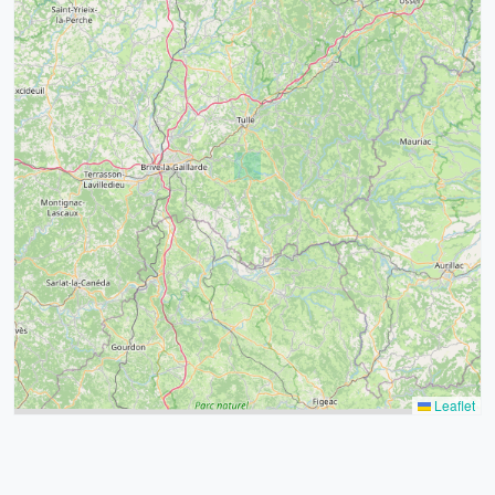
4
32
39
43
15
52
68
21
14
Leaflet