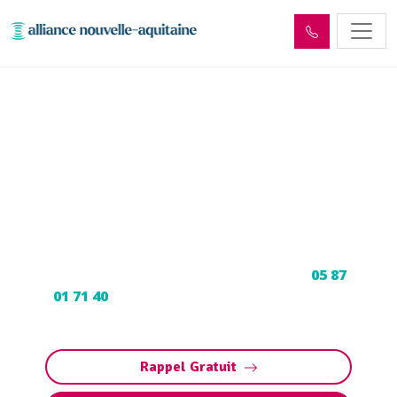
Enlèvement cuve à fioul
Girac (46130) :
Neutralisation, dégazage,
découpage
Neutralisation, dégazage, découpage de cuve à
fioul à Girac : Contactez nos experts au
05 87
01 71 40
pour une intervention sécurisée et
conforme aux normes.
Rappel Gratuit