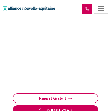
Inspection canalisation
Gintrac (46130) par
passage caméra
Inspection canalisation par caméra à Gintrac :
diagnostic précis et rapide des fuites, fissures,
défauts structurels et bouchons sans travaux
destructeurs.
Rappel Gratuit
05 87 01 71 40