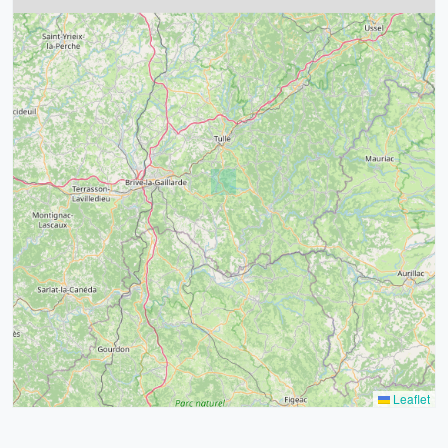
4
32
39
43
15
52
68
21
14
Leaflet