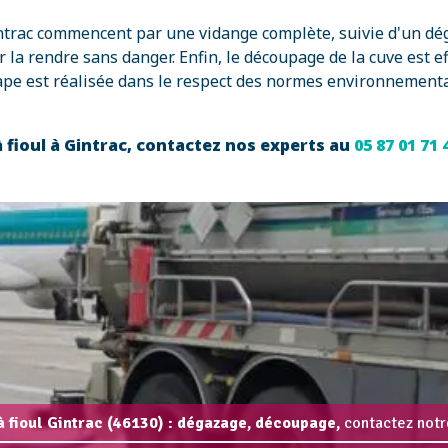
Gintrac commencent par une vidange complète, suivie d'un d
 la rendre sans danger. Enfin, le découpage de la cuve est e
ape est réalisée dans le respect des normes environnemental
 fioul à Gintrac, contactez nos experts au
05 87 01 71
 fioul Gintrac (46130) : dégazage, découpage,
contactez notr