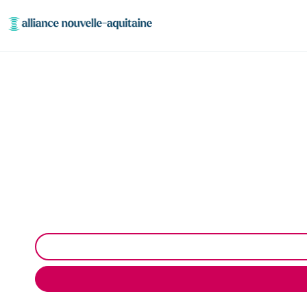
Enlèvement cuve à fio
Neutralisation, dégazage, découpage de cuve à fiou