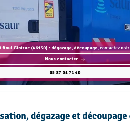
 fioul Gintrac (46130) : dégazage, découpage,
contactez notr
Nous contacter
05 87 01 71 40
isation, dégazage et découpage 