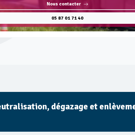
Nous contacter
05 87 01 71 40
eutralisation, dégazage et enlèvemen