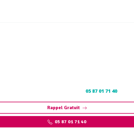
ul Gintrac (46130) : Neu
découpage
l à Gintrac : Contactez nos experts au
05 87 01 71 40
pour u
Rappel Gratuit
05 87 01 71 40