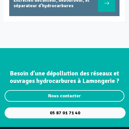
ien décanteur, débourbeur, et
Entretien
ateur d'hydrocarbures
industrie
Besoin d’une dépollution des réseaux et
ouvrages hydrocarbures à Lamongerie ?
Nous contacter
05 87 01 71 40