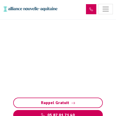
Dépollution réseaux et
ouvrages hydrocarbures
ADR Lamongerie (19510)
Dépollution des réseaux et ouvrages
hydrocarbures à Lamongerie : éliminez les
polluants et protégez l’environnement en
toute conformité avec les normes ADR.
Rappel Gratuit
05 87 01 71 40