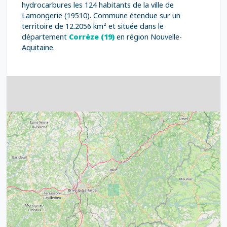
hydrocarbures les 124 habitants de la ville de
Lamongerie (19510). Commune étendue sur un
territoire de 12.2056 km² et située dans le
département
Corrèze (19)
en région Nouvelle-
Aquitaine.
4
32
39
43
15
52
68
21
14