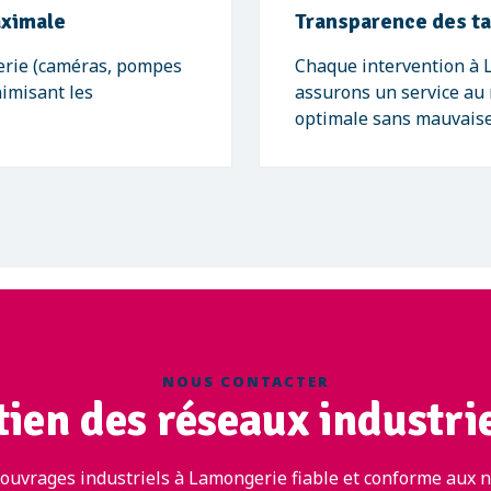
aximale
Transparence des tar
erie (caméras, pompes
Chaque intervention à L
nimisant les
assurons un service au 
optimale sans mauvaise
NOUS CONTACTER
tien des réseaux industri
ouvrages industriels à Lamongerie fiable et conforme aux n