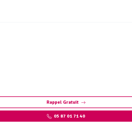
 ouvrages sites industrie
 à Lamongerie : assurez la performance de vos installation
environnementales.
Rappel Gratuit
05 87 01 71 40