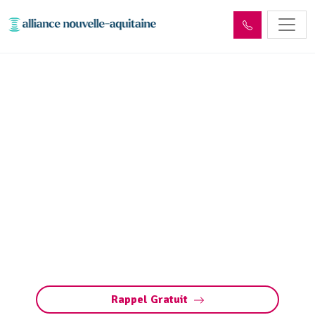
Dépollution réseaux et
ouvrages hydrocarbures
ADR Saint-Julien-de-
Lampon (24370)
Dépollution des réseaux et ouvrages
hydrocarbures à Saint-Julien-de-Lampon :
éliminez les polluants et protégez
l’environnement en toute conformité avec les
normes ADR.
Rappel Gratuit