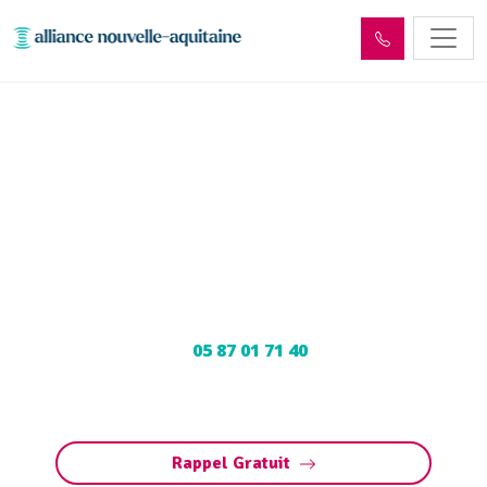
Enlèvement cuve à fioul
Saint-Julien-de-Lampon
(24370) : Neutralisation,
dégazage, découpage
Neutralisation, dégazage, découpage de cuve à
fioul à Saint-Julien-de-Lampon : Contactez nos
experts au
05 87 01 71 40
pour une
intervention sécurisée et conforme aux
normes.
Rappel Gratuit