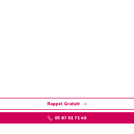
t ouvrages sites industr
ls à Creysse : assurez la performance de vos installations,
environnementales.
Rappel Gratuit
05 87 01 71 40