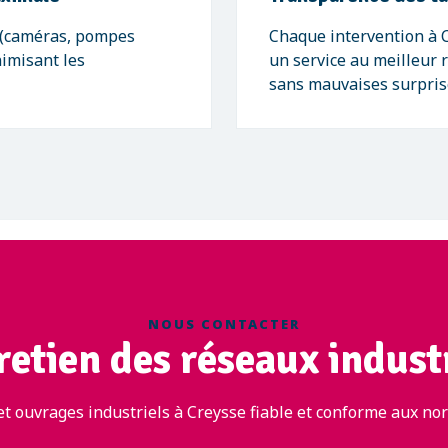
 (caméras, pompes
Chaque intervention à C
nimisant les
un service au meilleur 
sans mauvaises surpris
NOUS CONTACTER
retien des réseaux industr
t ouvrages industriels à Creysse fiable et conforme aux nor