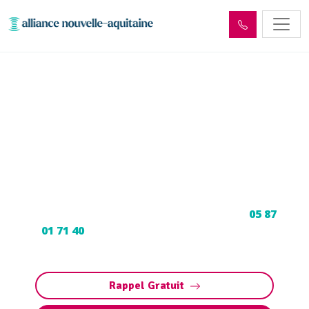
Enlèvement cuve à fioul
Creysse (46600) :
Neutralisation, dégazage,
découpage
Neutralisation, dégazage, découpage de cuve à
fioul à Creysse : Contactez nos experts au
05 87
01 71 40
pour une intervention sécurisée et
conforme aux normes.
Rappel Gratuit