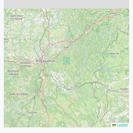
4
32
39
43
15
52
68
21
14
Leaflet