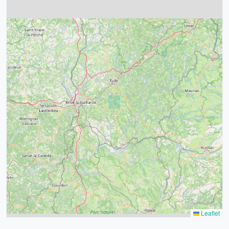
4
32
39
43
15
52
68
21
14
Leaflet