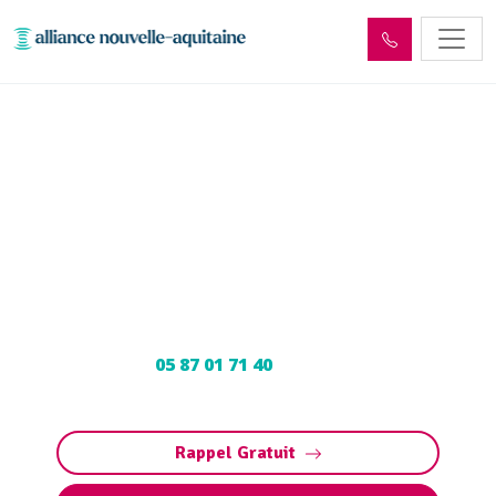
Curage et débouchage
canalisation Auriac-du-
Périgord (24290)
Curage et débouchage de canalisation à
Auriac-du-Périgord : Dégorgement par
hydrocurage. Contactez votre déboucheur
expert au
05 87 01 71 40
pour programmer
votre intervention.
Rappel Gratuit