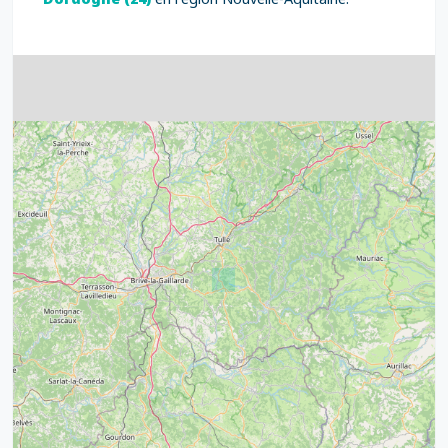
4
32
39
43
15
52
68
21
14