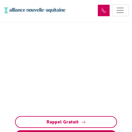
Entretien réseaux et
ouvrages sites industriels
Auriac-du-Périgord
(24290)
Entretien des réseaux et ouvrages industriels
à Auriac-du-Périgord : assurez la performance
de vos installations, prévenez les pannes et
respectez les normes environnementales.
Rappel Gratuit