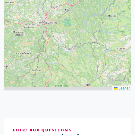
32
39
43
15
52
68
21
14
Leaflet
FOIRE AUX QUESTIONS