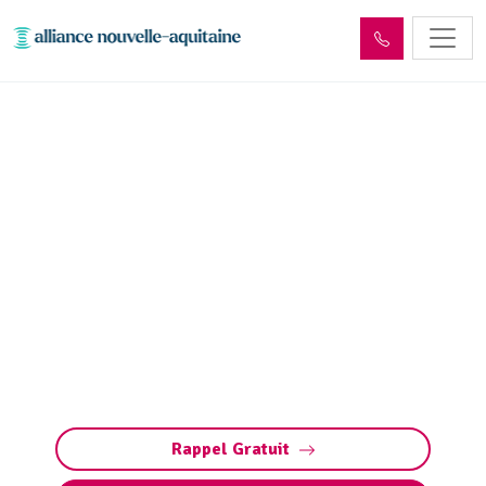
Dépollution réseaux et
ouvrages hydrocarbures
ADR Auriac-du-Périgord
(24290)
Dépollution des réseaux et ouvrages
hydrocarbures à Auriac-du-Périgord : éliminez
les polluants et protégez l’environnement en
toute conformité avec les normes ADR.
Rappel Gratuit