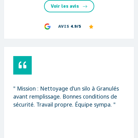
Voir les avis
AVIS
4.9/5
ion : Nettoyage d'un silo à Granulés
" Rapid
remplissage. Bonnes conditions de
Merci 
té. Travail propre. Équipe sympa. "