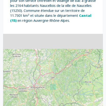
pour son service Entretien et vidange de bac à graisse
les 2164 habitants Naucellois de la ville de Naucelles
(15250). Commune étendue sur un territoire de
11.7301 km² et située dans le département
Cantal
(15)
en région Auvergne-Rhône-Alpes.
4
32
39
43
15
52
68
21
14