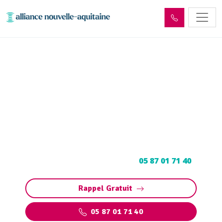
Entretien et vidange de bac
à graisse Naucelles (15250)
Entretien et vidange bac à graisse à Naucelles :
Pompage et nettoyage de bac pour
restaurants, collectivités, particuliers.
Contactez votre vidangeur au
05 87 01 71 40
.
Rappel Gratuit
05 87 01 71 40