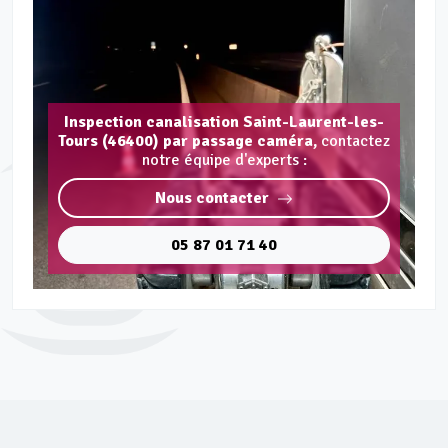
Inspection canalisation Saint-Laurent-les-
Tours (46400) par passage caméra,
contactez
notre équipe d'experts :
Nous contacter
05 87 01 71 40