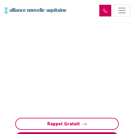
Inspection canalisation
Saint-Laurent-les-Tours
(46400) par passage
caméra
Inspection canalisation par caméra à Saint-
Laurent-les-Tours : diagnostic précis et rapide
des fuites, fissures, défauts structurels et
bouchons sans travaux destructeurs.
Rappel Gratuit