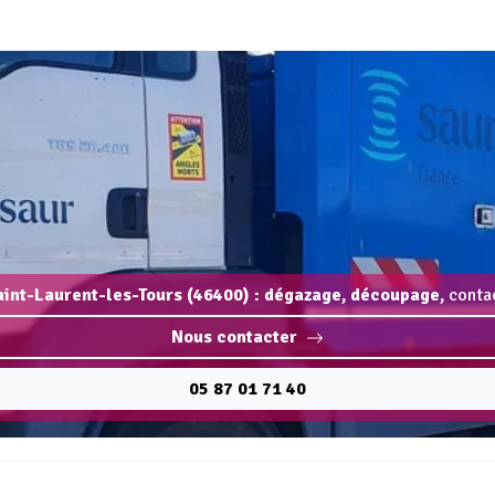
aint-Laurent-les-Tours (46400) : dégazage, découpage,
contac
Nous contacter
05 87 01 71 40