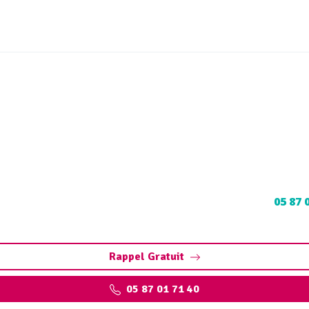
à fioul Saint-Laurent-le
alisation, dégazage, déc
 à Saint-Laurent-les-Tours : Contactez nos experts au
05 87 
aux normes.
Rappel Gratuit
05 87 01 71 40