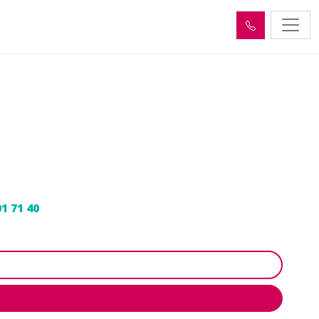
s-Tours (46400) :
oupage
01 71 40
pour une intervention sécurisée et conforme