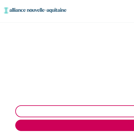
Enlèvement cuve 
Neutr
Neutralisation, dégazage, découpage de cuve à fioul