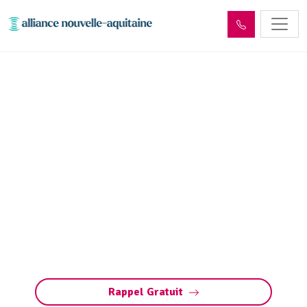
Entretien réseaux et
ouvrages sites industriels
Saint-Laurent-les-Tours
(46400)
Entretien des réseaux et ouvrages industriels
à Saint-Laurent-les-Tours : assurez la
performance de vos installations, prévenez les
pannes et respectez les normes
environnementales.
Rappel Gratuit